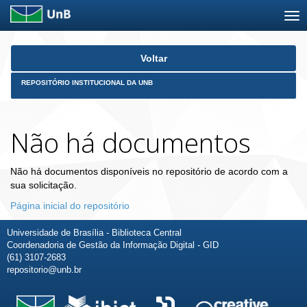
Skip
Voltar
navigation
REPOSITÓRIO INSTITUCIONAL DA UNB
Não há documentos
Não há documentos disponíveis no repositório de acordo com a
sua solicitação.
Página inicial do repositório
Universidade de Brasília - Biblioteca Central
Coordenadoria de Gestão da Informação Digital - GID
(61) 3107-2683
repositorio@unb.br