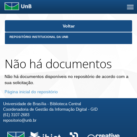
Skip
Voltar
navigation
REPOSITÓRIO INSTITUCIONAL DA UNB
Não há documentos
Não há documentos disponíveis no repositório de acordo com a
sua solicitação.
Página inicial do repositório
Universidade de Brasília - Biblioteca Central
Coordenadoria de Gestão da Informação Digital - GID
(61) 3107-2683
repositorio@unb.br