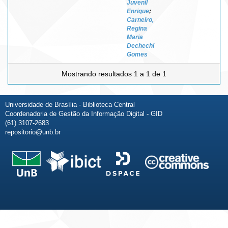
Juvenil
Enrique
;
Carneiro,
Regina
Maria
Dechechi
Gomes
Mostrando resultados 1 a 1 de 1
Universidade de Brasília - Biblioteca Central
Coordenadoria de Gestão da Informação Digital - GID
(61) 3107-2683
repositorio@unb.br
Fale conosco