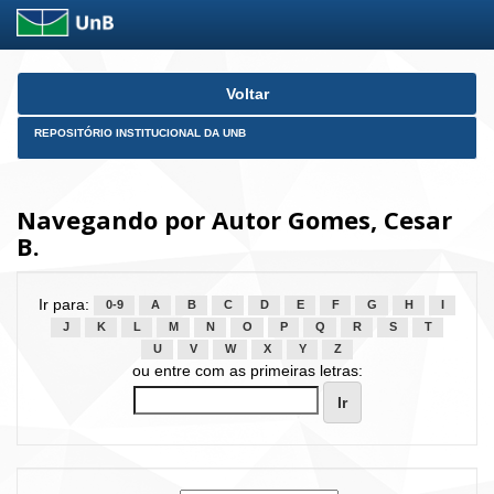
Skip
Voltar
navigation
REPOSITÓRIO INSTITUCIONAL DA UNB
Navegando por Autor Gomes, Cesar
B.
Ir para:
0-9
A
B
C
D
E
F
G
H
I
J
K
L
M
N
O
P
Q
R
S
T
U
V
W
X
Y
Z
ou entre com as primeiras letras: