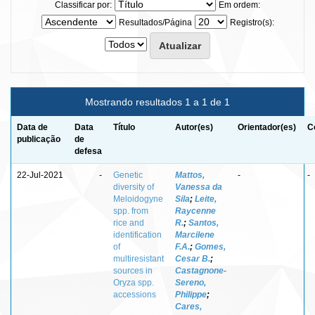
Classificar por:
Em ordem:
Resultados/Página
Registro(s):
Mostrando resultados 1 a 1 de 1
Data de
Data
Título
Autor(es)
Orientador(es)
C
publicação
de
defesa
22-Jul-2021
-
Genetic
Mattos,
-
-
diversity of
Vanessa da
Meloidogyne
Sila
;
Leite,
spp. from
Raycenne
rice and
R.
;
Santos,
identification
Marcilene
of
F.A.
;
Gomes,
multiresistant
Cesar B.
;
sources in
Castagnone-
Oryza spp.
Sereno,
accessions
Philippe
;
Cares,