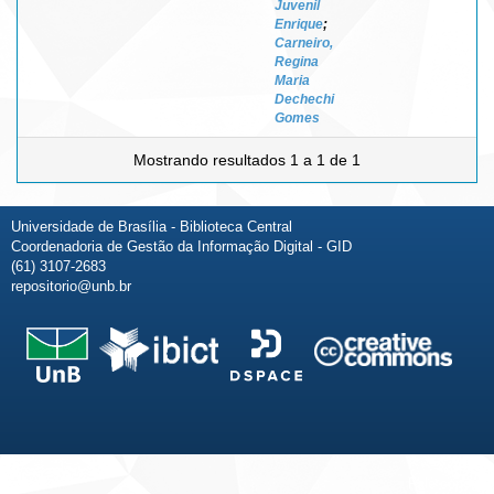
Juvenil
Enrique
;
Carneiro,
Regina
Maria
Dechechi
Gomes
Mostrando resultados 1 a 1 de 1
Universidade de Brasília - Biblioteca Central
Coordenadoria de Gestão da Informação Digital - GID
(61) 3107-2683
repositorio@unb.br
Fale conosco