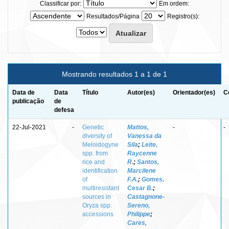
Classificar por:
Em ordem:
Resultados/Página
Registro(s):
Mostrando resultados 1 a 1 de 1
Data de
Data
Título
Autor(es)
Orientador(es)
C
publicação
de
defesa
22-Jul-2021
-
Genetic
Mattos,
-
-
diversity of
Vanessa da
Meloidogyne
Sila
;
Leite,
spp. from
Raycenne
rice and
R.
;
Santos,
identification
Marcilene
of
F.A.
;
Gomes,
multiresistant
Cesar B.
;
sources in
Castagnone-
Oryza spp.
Sereno,
accessions
Philippe
;
Cares,