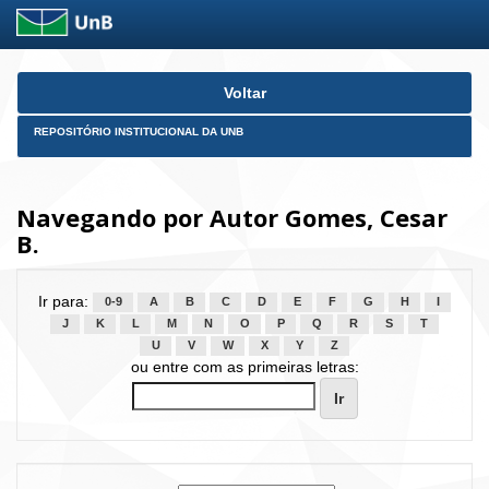
Skip
Voltar
navigation
REPOSITÓRIO INSTITUCIONAL DA UNB
Navegando por Autor Gomes, Cesar
B.
Ir para:
0-9
A
B
C
D
E
F
G
H
I
J
K
L
M
N
O
P
Q
R
S
T
U
V
W
X
Y
Z
ou entre com as primeiras letras: