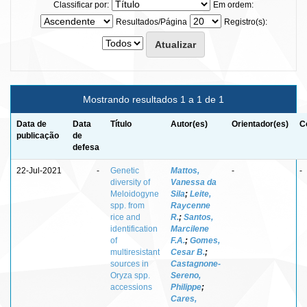
Classificar por:
Em ordem:
Resultados/Página
Registro(s):
Mostrando resultados 1 a 1 de 1
Data de
Data
Título
Autor(es)
Orientador(es)
C
publicação
de
defesa
22-Jul-2021
-
Genetic
Mattos,
-
-
diversity of
Vanessa da
Meloidogyne
Sila
;
Leite,
spp. from
Raycenne
rice and
R.
;
Santos,
identification
Marcilene
of
F.A.
;
Gomes,
multiresistant
Cesar B.
;
sources in
Castagnone-
Oryza spp.
Sereno,
accessions
Philippe
;
Cares,