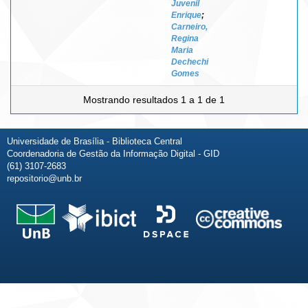
Juvenil
Enrique
;
Carneiro,
Regina
Maria
Dechechi
Gomes
Mostrando resultados 1 a 1 de 1
Universidade de Brasília - Biblioteca Central
Coordenadoria de Gestão da Informação Digital - GID
(61) 3107-2683
repositorio@unb.br
Fale conosco