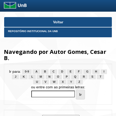
Skip
Voltar
navigation
REPOSITÓRIO INSTITUCIONAL DA UNB
Navegando por Autor Gomes, Cesar
B.
Ir para:
0-9
A
B
C
D
E
F
G
H
I
J
K
L
M
N
O
P
Q
R
S
T
U
V
W
X
Y
Z
ou entre com as primeiras letras: