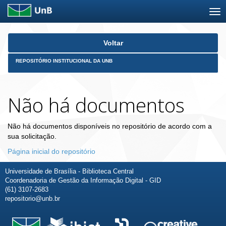
Skip
Voltar
navigation
REPOSITÓRIO INSTITUCIONAL DA UNB
Não há documentos
Não há documentos disponíveis no repositório de acordo com a
sua solicitação.
Página inicial do repositório
Universidade de Brasília - Biblioteca Central
Coordenadoria de Gestão da Informação Digital - GID
(61) 3107-2683
repositorio@unb.br