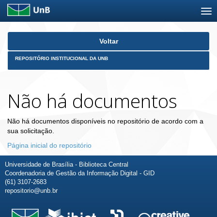
Skip
Voltar
navigation
REPOSITÓRIO INSTITUCIONAL DA UNB
Não há documentos
Não há documentos disponíveis no repositório de acordo com a
sua solicitação.
Página inicial do repositório
Universidade de Brasília - Biblioteca Central
Coordenadoria de Gestão da Informação Digital - GID
(61) 3107-2683
repositorio@unb.br