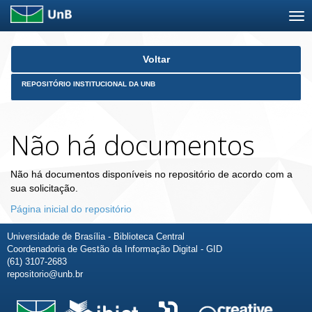
Skip
Voltar
navigation
REPOSITÓRIO INSTITUCIONAL DA UNB
Não há documentos
Não há documentos disponíveis no repositório de acordo com a
sua solicitação.
Página inicial do repositório
Universidade de Brasília - Biblioteca Central
Coordenadoria de Gestão da Informação Digital - GID
(61) 3107-2683
repositorio@unb.br