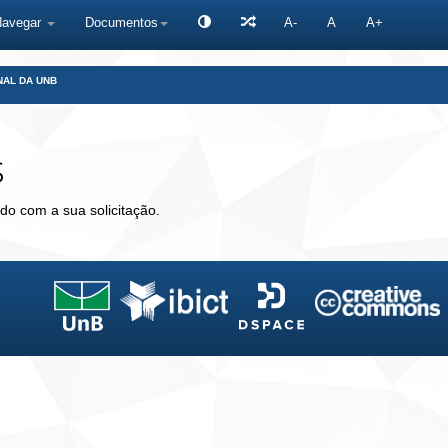
Navegar
Documentos
A-
A
A+
NAL DA UNB
s
do com a sua solicitação.