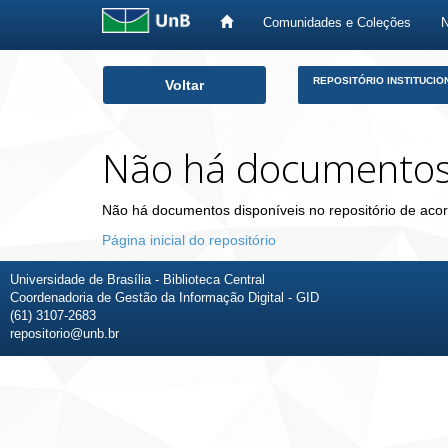
Comunidades e Coleções
Skip
REPOSITÓRIO INSTITUCIO
Voltar
navigation
Não há documento
Não há documentos disponíveis no repositório de acor
Página inicial do repositório
Universidade de Brasília - Biblioteca Central
Coordenadoria de Gestão da Informação Digital - GID
(61) 3107-2683
repositorio@unb.br