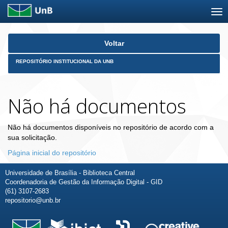
Skip
Voltar
navigation
REPOSITÓRIO INSTITUCIONAL DA UNB
Não há documentos
Não há documentos disponíveis no repositório de acordo com a
sua solicitação.
Página inicial do repositório
Universidade de Brasília - Biblioteca Central
Coordenadoria de Gestão da Informação Digital - GID
(61) 3107-2683
repositorio@unb.br