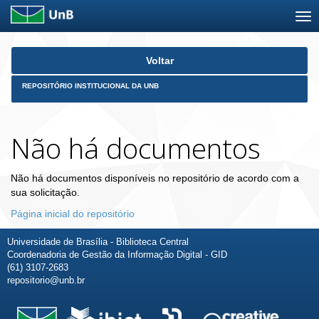
Skip
Voltar
navigation
REPOSITÓRIO INSTITUCIONAL DA UNB
Não há documentos
Não há documentos disponíveis no repositório de acordo com a
sua solicitação.
Página inicial do repositório
Universidade de Brasília - Biblioteca Central
Coordenadoria de Gestão da Informação Digital - GID
(61) 3107-2683
repositorio@unb.br