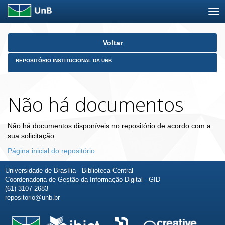
Skip
Voltar
navigation
REPOSITÓRIO INSTITUCIONAL DA UNB
Não há documentos
Não há documentos disponíveis no repositório de acordo com a
sua solicitação.
Página inicial do repositório
Universidade de Brasília - Biblioteca Central
Coordenadoria de Gestão da Informação Digital - GID
(61) 3107-2683
repositorio@unb.br