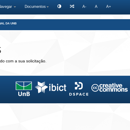
Navegar
Documentos
A-
A
A+
NAL DA UNB
s
do com a sua solicitação.