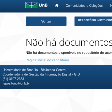
Comunidades e Coleções
Skip
REPOSITÓRIO INSTITUCIO
Voltar
navigation
Não há documento
Não há documentos disponíveis no repositório de acor
Página inicial do repositório
Universidade de Brasília - Biblioteca Central
Coordenadoria de Gestão da Informação Digital - GID
(61) 3107-2683
repositorio@unb.br