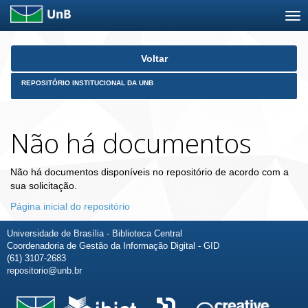
Skip
Voltar
navigation
REPOSITÓRIO INSTITUCIONAL DA UNB
Não há documentos
Não há documentos disponíveis no repositório de acordo com a
sua solicitação.
Página inicial do repositório
Universidade de Brasília - Biblioteca Central
Coordenadoria de Gestão da Informação Digital - GID
(61) 3107-2683
repositorio@unb.br