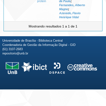
protein
de Paula
;
Fernandes, Alberto
Magno
;
Azevedo, Flavio
Henrique Vidal
Mostrando resultados 1 a 1 de 1
Universidade de Brasília - Biblioteca Central
Coordenadoria de Gestão da Informação Digital - GID
(61) 3107-2683
repositorio@unb.br
Fale conosco