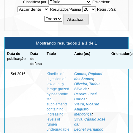
Classificar por:
Em ordem:
Resultados/Página
Registro(s):
Mostrando resultados 1 a 1 de 1
Data de
Data
Título
Autor(es)
Orientador(e
publicação
de
defesa
Set-2016
-
Kinetics of
Gomes, Raphael
-
digestion of
dos Santos
;
low-quality
Oliveira, Tadeu
forage grazed
Silva de
;
by beef cattle
Pereira, José
fed
Carlos
;
supplements
Vieira, Ricardo
containing
Augusto
increasing
Mendonça
;
levels of
Silva, Cássio José
rumen
da
;
undegradable
Leonel, Fernando