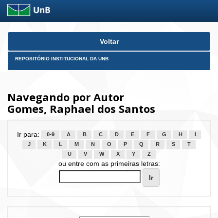
Skip
Voltar
navigation
REPOSITÓRIO INSTITUCIONAL DA UNB
Navegando por Autor
Gomes, Raphael dos Santos
Ir para:
0-9
A
B
C
D
E
F
G
H
I
J
K
L
M
N
O
P
Q
R
S
T
U
V
W
X
Y
Z
ou entre com as primeiras letras: