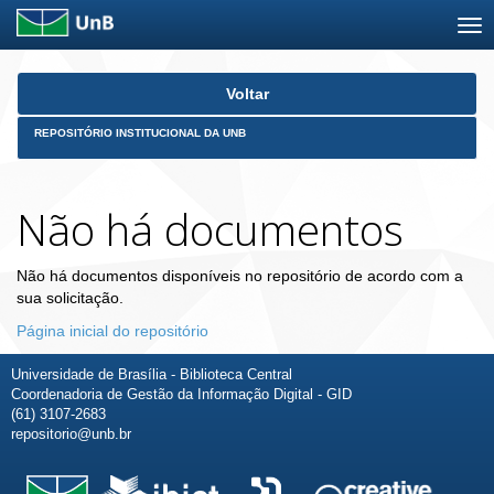
Skip
Voltar
navigation
REPOSITÓRIO INSTITUCIONAL DA UNB
Não há documentos
Não há documentos disponíveis no repositório de acordo com a
sua solicitação.
Página inicial do repositório
Universidade de Brasília - Biblioteca Central
Coordenadoria de Gestão da Informação Digital - GID
(61) 3107-2683
repositorio@unb.br