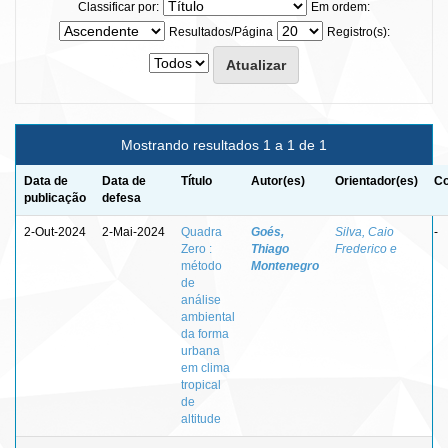
Classificar por:
Em ordem:
Resultados/Página
Registro(s):
Mostrando resultados 1 a 1 de 1
Data de
Data de
Título
Autor(es)
Orientador(es)
Co
publicação
defesa
2-Out-2024
2-Mai-2024
Quadra
Goés,
Silva, Caio
-
Zero :
Thiago
Frederico e
método
Montenegro
de
análise
ambiental
da forma
urbana
em clima
tropical
de
altitude