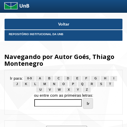
Skip
Voltar
navigation
REPOSITÓRIO INSTITUCIONAL DA UNB
Navegando por Autor Goés, Thiago
Montenegro
Ir para:
0-9
A
B
C
D
E
F
G
H
I
J
K
L
M
N
O
P
Q
R
S
T
U
V
W
X
Y
Z
ou entre com as primeiras letras: