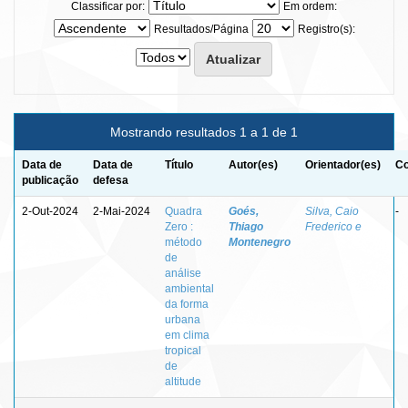
Classificar por:
Em ordem:
Resultados/Página
Registro(s):
Mostrando resultados 1 a 1 de 1
Data de
Data de
Título
Autor(es)
Orientador(es)
Co
publicação
defesa
2-Out-2024
2-Mai-2024
Quadra
Goés,
Silva, Caio
-
Zero :
Thiago
Frederico e
método
Montenegro
de
análise
ambiental
da forma
urbana
em clima
tropical
de
altitude