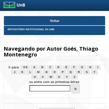
Skip
Voltar
navigation
REPOSITÓRIO INSTITUCIONAL DA UNB
Navegando por Autor Goés, Thiago
Montenegro
Ir para:
0-9
A
B
C
D
E
F
G
H
I
J
K
L
M
N
O
P
Q
R
S
T
U
V
W
X
Y
Z
ou entre com as primeiras letras: