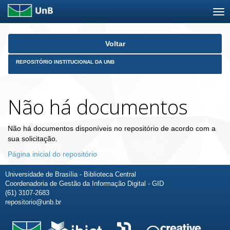
Skip
Voltar
navigation
REPOSITÓRIO INSTITUCIONAL DA UNB
Não há documentos
Não há documentos disponíveis no repositório de acordo com a
sua solicitação.
Página inicial do repositório
Universidade de Brasília - Biblioteca Central
Coordenadoria de Gestão da Informação Digital - GID
(61) 3107-2683
repositorio@unb.br