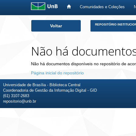
Comunidades e Coleções
Skip
REPOSITÓRIO INSTITUCIO
Voltar
navigation
Não há documento
Não há documentos disponíveis no repositório de acor
Página inicial do repositório
Universidade de Brasília - Biblioteca Central
Coordenadoria de Gestão da Informação Digital - GID
(61) 3107-2683
repositorio@unb.br