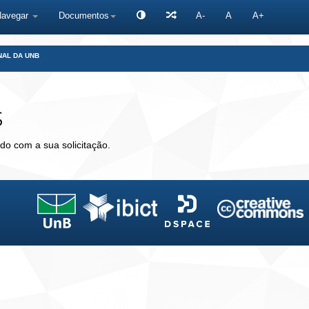
Navegar
Documentos
A-
A
A+
NAL DA UNB
s
do com a sua solicitação.