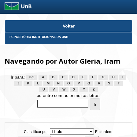
Skip
Voltar
navigation
REPOSITÓRIO INSTITUCIONAL DA UNB
Navegando por Autor Gleria, Iram
Ir para:
0-9
A
B
C
D
E
F
G
H
I
J
K
L
M
N
O
P
Q
R
S
T
U
V
W
X
Y
Z
ou entre com as primeiras letras:
Classificar por:
Em ordem: