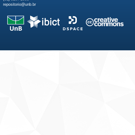
repositorio@unb.br
Fale conosco
Sobre