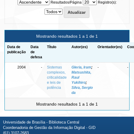
Resultados/Página
Registro(s):
Mostrando resultados 1 a 1 de 1
Data de
Data
Título
Autor(es)
Orientador(es)
Coo
publicação
de
defesa
2004
-
Sistemas
Gleria, Iram
;
-
-
complexos,
Matsushita,
criticalidade
Raul
e leis de
Yukihiro
;
potência
Silva, Sergio
da
Mostrando resultados 1 a 1 de 1
Universidade de Brasília - Biblioteca Central
Coordenadoria de Gestão da Informação Digital - GID
(61) 3107-2683