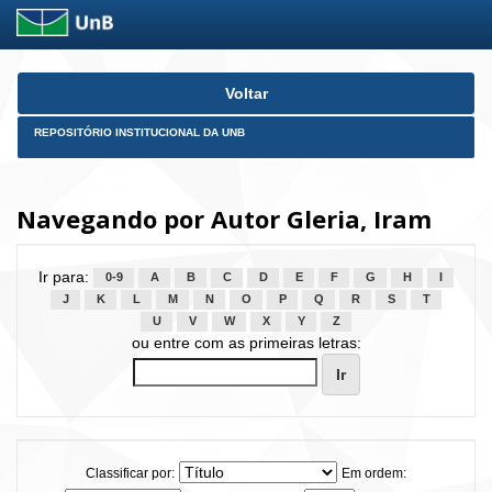
Skip
Voltar
navigation
REPOSITÓRIO INSTITUCIONAL DA UNB
Navegando por Autor Gleria, Iram
Ir para:
0-9
A
B
C
D
E
F
G
H
I
J
K
L
M
N
O
P
Q
R
S
T
U
V
W
X
Y
Z
ou entre com as primeiras letras:
Classificar por:
Em ordem: