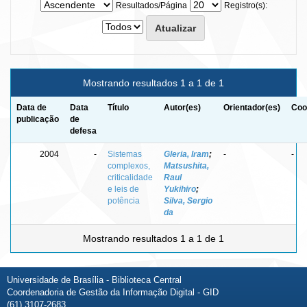
Resultados/Página
Registro(s):
Mostrando resultados 1 a 1 de 1
Data de
Data
Título
Autor(es)
Orientador(es)
Coo
publicação
de
defesa
2004
-
Sistemas
Gleria, Iram
;
-
-
complexos,
Matsushita,
criticalidade
Raul
e leis de
Yukihiro
;
potência
Silva, Sergio
da
Mostrando resultados 1 a 1 de 1
Universidade de Brasília - Biblioteca Central
Coordenadoria de Gestão da Informação Digital - GID
(61) 3107-2683