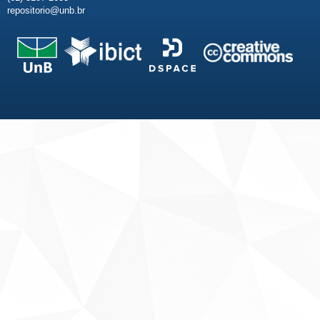
repositorio@unb.br
Fale conosco
Sobre