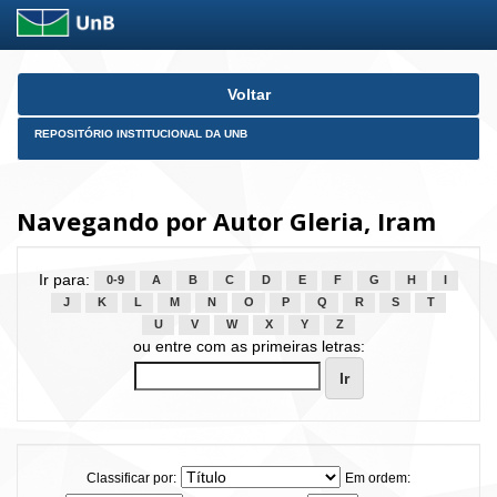
Skip
Voltar
navigation
REPOSITÓRIO INSTITUCIONAL DA UNB
Navegando por Autor Gleria, Iram
Ir para:
0-9
A
B
C
D
E
F
G
H
I
J
K
L
M
N
O
P
Q
R
S
T
U
V
W
X
Y
Z
ou entre com as primeiras letras:
Classificar por:
Em ordem: