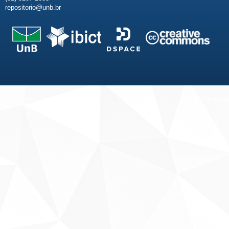
repositorio@unb.br
Fale conosco
Sobre