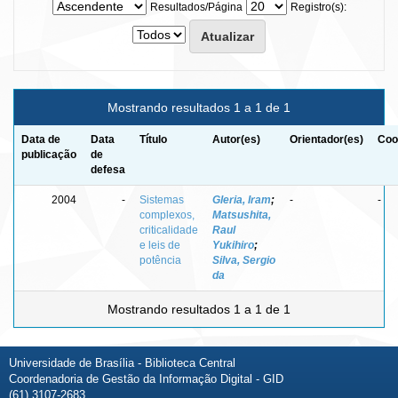
Resultados/Página
Registro(s):
Mostrando resultados 1 a 1 de 1
Data de
Data
Título
Autor(es)
Orientador(es)
Coo
publicação
de
defesa
2004
-
Sistemas
Gleria, Iram
;
-
-
complexos,
Matsushita,
criticalidade
Raul
e leis de
Yukihiro
;
potência
Silva, Sergio
da
Mostrando resultados 1 a 1 de 1
Universidade de Brasília - Biblioteca Central
Coordenadoria de Gestão da Informação Digital - GID
(61) 3107-2683