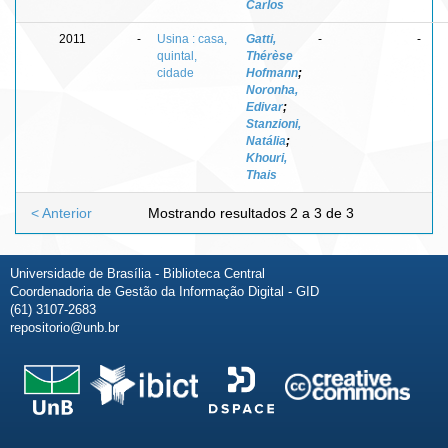
Carlos
2011
-
Usina : casa,
Gatti,
-
-
quintal,
Thérèse
cidade
Hofmann
;
Noronha,
Edivar
;
Stanzioni,
Natália
;
Khouri,
Thais
< Anterior
Mostrando resultados 2 a 3 de 3
Universidade de Brasília - Biblioteca Central
Coordenadoria de Gestão da Informação Digital - GID
(61) 3107-2683
repositorio@unb.br