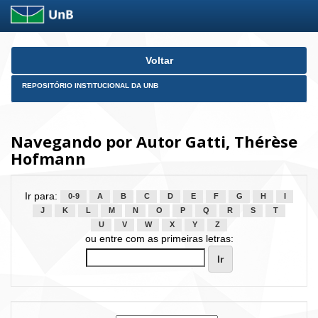
Skip
Voltar
navigation
REPOSITÓRIO INSTITUCIONAL DA UNB
Navegando por Autor Gatti, Thérèse
Hofmann
Ir para:
0-9
A
B
C
D
E
F
G
H
I
J
K
L
M
N
O
P
Q
R
S
T
U
V
W
X
Y
Z
ou entre com as primeiras letras: