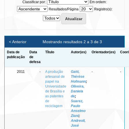
Classificar por:
Em ordem:
Resultados/Página
Registro(s):
< Anterior
Mostrando resultados 2 a 3 de 3
Data de
Data
Título
Autor(es)
Orientador(es)
Coori
publicação
de
defesa
2011
-
A produção
Gatti,
-
-
artesanal de
Thérèse
papel na
Hofmann
;
Universidade
Oliveira,
de Brasília e
Daniela
as patentes
de
;
de
Suarez,
reciclagem
Paulo
Anselmo
Ziani
;
Andreoli,
José