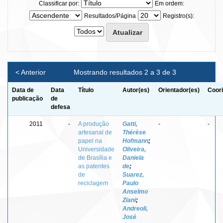
Classificar por:
Em ordem:
Resultados/Página
Registro(s):
< Anterior
Mostrando resultados 2 a 3 de 3
Data de
Data
Título
Autor(es)
Orientador(es)
Coori
publicação
de
defesa
2011
-
A produção
Gatti,
-
-
artesanal de
Thérèse
papel na
Hofmann
;
Universidade
Oliveira,
de Brasília e
Daniela
as patentes
de
;
de
Suarez,
reciclagem
Paulo
Anselmo
Ziani
;
Andreoli,
José