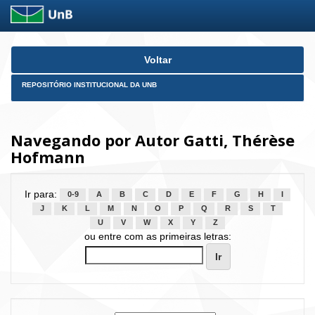
Skip
Voltar
navigation
REPOSITÓRIO INSTITUCIONAL DA UNB
Navegando por Autor Gatti, Thérèse
Hofmann
Ir para:
0-9
A
B
C
D
E
F
G
H
I
J
K
L
M
N
O
P
Q
R
S
T
U
V
W
X
Y
Z
ou entre com as primeiras letras: