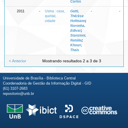
Carlos
2011
-
Usina : casa,
Gatti,
-
-
quintal,
Thérèse
cidade
Hofmann
;
Noronha,
Edivar
;
Stanzioni,
Natália
;
Khouri,
Thais
< Anterior
Mostrando resultados 2 a 3 de 3
Universidade de Brasília - Biblioteca Central
Coordenadoria de Gestão da Informação Digital - GID
(61) 3107-2683
repositorio@unb.br