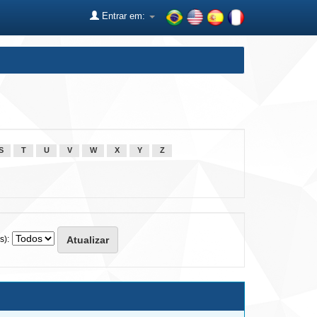
Entrar em:
S
T
U
V
W
X
Y
Z
s):