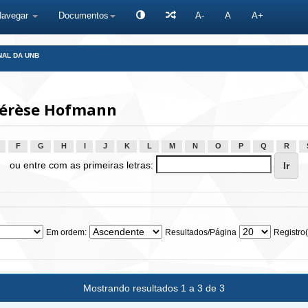
Navegar
Documentos
A-
A
A+
NAL DA UNB
hérèse Hofmann
F
G
H
I
J
K
L
M
N
O
P
Q
R
ou entre com as primeiras letras:
Em ordem:
Resultados/Página
Registro(
Mostrando resultados 1 a 3 de 3