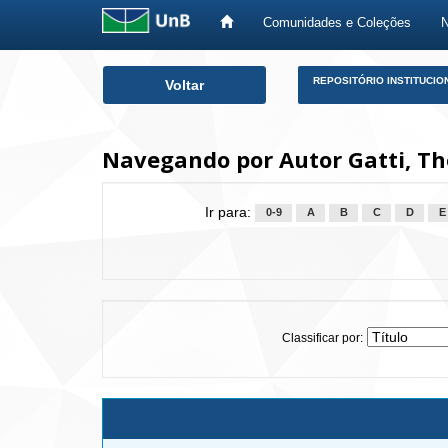
Comunidades e Coleções
Skip
REPOSITÓRIO INSTITUCIO
Voltar
navigation
Navegando por Autor Gatti, T
Ir para:
0-9
A
B
C
D
E
Classificar por: