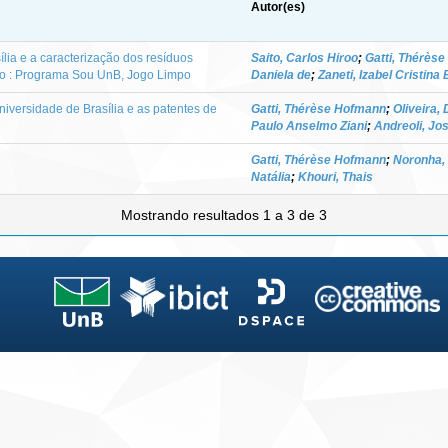
Autor(es)
lia e a caracterização dos resíduos
Saito, Carlos Hiroo
;
Gatti, Thérès
o : Programa Sou UnB, Jogo Limpo
Daniela de
;
Zaneti, Izabel Cristina
iversidade de Brasília e as patentes de
Gatti, Thérèse Hofmann
;
Oliveira, 
Paulo Anselmo Ziani
;
Andreoli, Jo
Gatti, Thérèse Hofmann
;
Noronha,
Natália
;
Khouri, Thais
Mostrando resultados 1 a 3 de 3