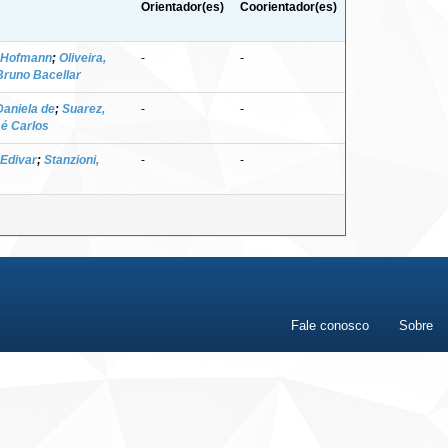
Orientador(es)
Coorientador(es)
e Hofmann
;
Oliveira,
-
-
 Bruno Bacellar
Daniela de
;
Suarez,
-
-
sé Carlos
 Edivar
;
Stanzioni,
-
-
Fale conosco
Sobre