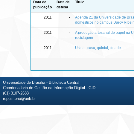
Data de
Data de
Título
publicação
defesa
2011
-
Agenda 21 da Universidade de Brasí
domésticos no campus Darcy Ribeir
2011
-
A produção artesanal de papel na Un
reciclagem
2011
-
Usina : casa, quintal, cidade
Universidade de Brasília - Biblioteca Central
Coordenadoria de Gestão da Informação Digital - GID
(61) 3107-2683
repositorio@unb.br