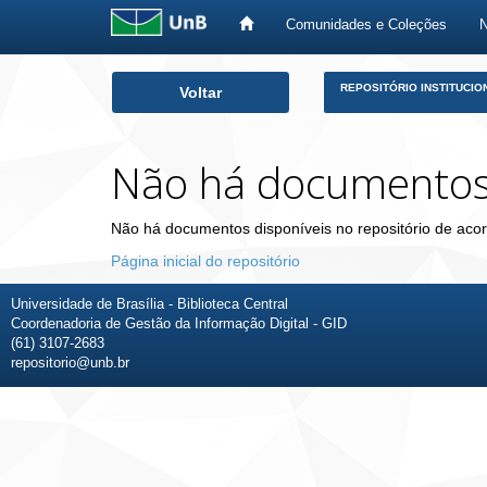
Comunidades e Coleções
Skip
REPOSITÓRIO INSTITUCIO
Voltar
navigation
Não há documento
Não há documentos disponíveis no repositório de acor
Página inicial do repositório
Universidade de Brasília - Biblioteca Central
Coordenadoria de Gestão da Informação Digital - GID
(61) 3107-2683
repositorio@unb.br