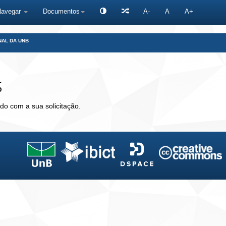
Navegar
Documentos
A-
A
A+
NAL DA UNB
s
do com a sua solicitação.