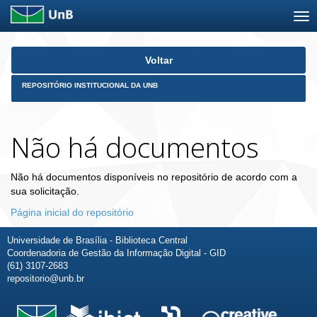
Skip
Voltar
navigation
REPOSITÓRIO INSTITUCIONAL DA UNB
Não há documentos
Não há documentos disponíveis no repositório de acordo com a
sua solicitação.
Página inicial do repositório
Universidade de Brasília - Biblioteca Central
Coordenadoria de Gestão da Informação Digital - GID
(61) 3107-2683
repositorio@unb.br