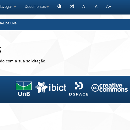
Navegar
Documentos
A-
A
A+
NAL DA UNB
s
do com a sua solicitação.