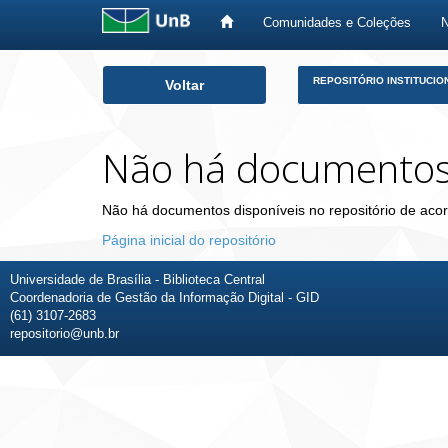
Comunidades e Coleções
Skip
REPOSITÓRIO INSTITUCIO
Voltar
navigation
Não há documento
Não há documentos disponíveis no repositório de acor
Página inicial do repositório
Universidade de Brasília - Biblioteca Central
Coordenadoria de Gestão da Informação Digital - GID
(61) 3107-2683
repositorio@unb.br