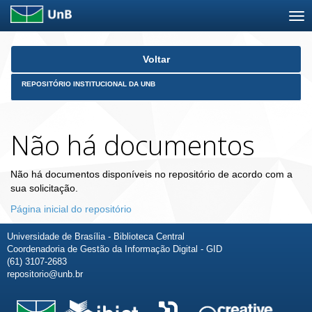
Skip
Voltar
navigation
REPOSITÓRIO INSTITUCIONAL DA UNB
Não há documentos
Não há documentos disponíveis no repositório de acordo com a
sua solicitação.
Página inicial do repositório
Universidade de Brasília - Biblioteca Central
Coordenadoria de Gestão da Informação Digital - GID
(61) 3107-2683
repositorio@unb.br