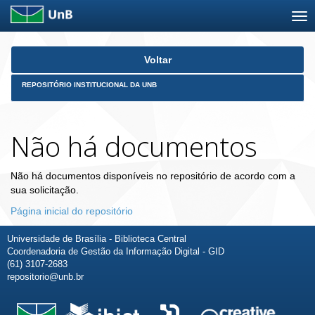
Skip
Voltar
navigation
REPOSITÓRIO INSTITUCIONAL DA UNB
Não há documentos
Não há documentos disponíveis no repositório de acordo com a
sua solicitação.
Página inicial do repositório
Universidade de Brasília - Biblioteca Central
Coordenadoria de Gestão da Informação Digital - GID
(61) 3107-2683
repositorio@unb.br