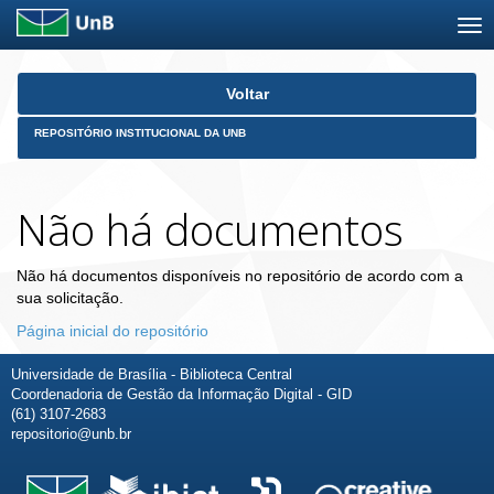
Skip
Voltar
navigation
REPOSITÓRIO INSTITUCIONAL DA UNB
Não há documentos
Não há documentos disponíveis no repositório de acordo com a
sua solicitação.
Página inicial do repositório
Universidade de Brasília - Biblioteca Central
Coordenadoria de Gestão da Informação Digital - GID
(61) 3107-2683
repositorio@unb.br