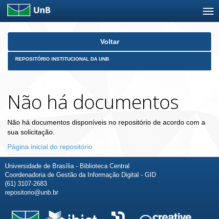
Skip
Voltar
navigation
REPOSITÓRIO INSTITUCIONAL DA UNB
Não há documentos
Não há documentos disponíveis no repositório de acordo com a
sua solicitação.
Página inicial do repositório
Universidade de Brasília - Biblioteca Central
Coordenadoria de Gestão da Informação Digital - GID
(61) 3107-2683
repositorio@unb.br