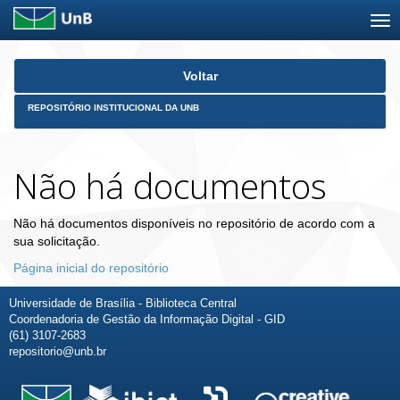
Skip
Voltar
navigation
REPOSITÓRIO INSTITUCIONAL DA UNB
Não há documentos
Não há documentos disponíveis no repositório de acordo com a
sua solicitação.
Página inicial do repositório
Universidade de Brasília - Biblioteca Central
Coordenadoria de Gestão da Informação Digital - GID
(61) 3107-2683
repositorio@unb.br