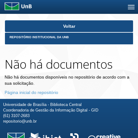
Skip
Voltar
navigation
REPOSITÓRIO INSTITUCIONAL DA UNB
Não há documentos
Não há documentos disponíveis no repositório de acordo com a
sua solicitação.
Página inicial do repositório
Universidade de Brasília - Biblioteca Central
Coordenadoria de Gestão da Informação Digital - GID
(61) 3107-2683
repositorio@unb.br