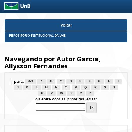
Skip
Voltar
navigation
REPOSITÓRIO INSTITUCIONAL DA UNB
Navegando por Autor Garcia,
Allysson Fernandes
Ir para:
0-9
A
B
C
D
E
F
G
H
I
J
K
L
M
N
O
P
Q
R
S
T
U
V
W
X
Y
Z
ou entre com as primeiras letras: