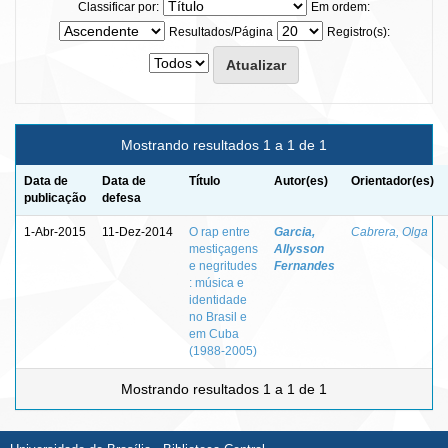
Classificar por:
Em ordem:
Resultados/Página
Registro(s):
Mostrando resultados 1 a 1 de 1
Data de
Data de
Título
Autor(es)
Orientador(es)
publicação
defesa
1-Abr-2015
11-Dez-2014
O rap entre
Garcia,
Cabrera, Olga
mestiçagens
Allysson
e negritudes
Fernandes
: música e
identidade
no Brasil e
em Cuba
(1988-2005)
Mostrando resultados 1 a 1 de 1