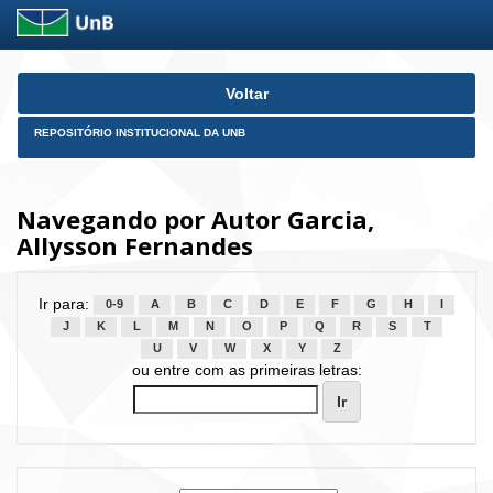
Skip
Voltar
navigation
REPOSITÓRIO INSTITUCIONAL DA UNB
Navegando por Autor Garcia,
Allysson Fernandes
Ir para:
0-9
A
B
C
D
E
F
G
H
I
J
K
L
M
N
O
P
Q
R
S
T
U
V
W
X
Y
Z
ou entre com as primeiras letras: