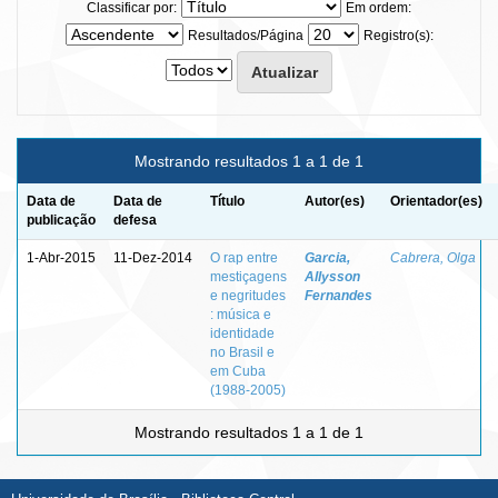
Classificar por:
Em ordem:
Resultados/Página
Registro(s):
Mostrando resultados 1 a 1 de 1
Data de
Data de
Título
Autor(es)
Orientador(es)
publicação
defesa
1-Abr-2015
11-Dez-2014
O rap entre
Garcia,
Cabrera, Olga
mestiçagens
Allysson
e negritudes
Fernandes
: música e
identidade
no Brasil e
em Cuba
(1988-2005)
Mostrando resultados 1 a 1 de 1