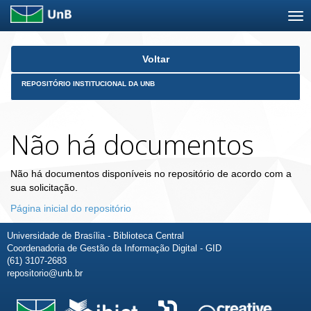
Skip
Voltar
navigation
REPOSITÓRIO INSTITUCIONAL DA UNB
Não há documentos
Não há documentos disponíveis no repositório de acordo com a
sua solicitação.
Página inicial do repositório
Universidade de Brasília - Biblioteca Central
Coordenadoria de Gestão da Informação Digital - GID
(61) 3107-2683
repositorio@unb.br