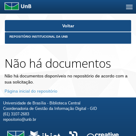
Skip
Voltar
navigation
REPOSITÓRIO INSTITUCIONAL DA UNB
Não há documentos
Não há documentos disponíveis no repositório de acordo com a
sua solicitação.
Página inicial do repositório
Universidade de Brasília - Biblioteca Central
Coordenadoria de Gestão da Informação Digital - GID
(61) 3107-2683
repositorio@unb.br