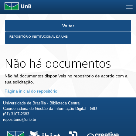
Skip
Voltar
navigation
REPOSITÓRIO INSTITUCIONAL DA UNB
Não há documentos
Não há documentos disponíveis no repositório de acordo com a
sua solicitação.
Página inicial do repositório
Universidade de Brasília - Biblioteca Central
Coordenadoria de Gestão da Informação Digital - GID
(61) 3107-2683
repositorio@unb.br