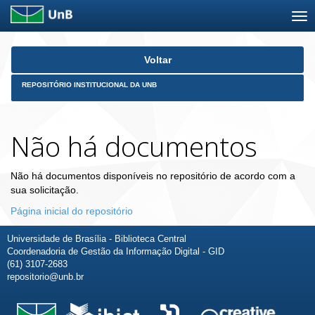
Skip
Voltar
navigation
REPOSITÓRIO INSTITUCIONAL DA UNB
Não há documentos
Não há documentos disponíveis no repositório de acordo com a
sua solicitação.
Página inicial do repositório
Universidade de Brasília - Biblioteca Central
Coordenadoria de Gestão da Informação Digital - GID
(61) 3107-2683
repositorio@unb.br