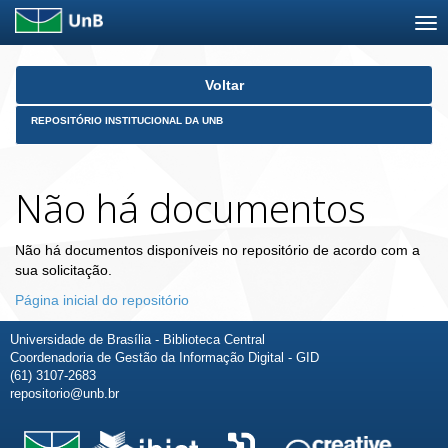
Skip
Voltar
navigation
REPOSITÓRIO INSTITUCIONAL DA UNB
Não há documentos
Não há documentos disponíveis no repositório de acordo com a
sua solicitação.
Página inicial do repositório
Universidade de Brasília - Biblioteca Central
Coordenadoria de Gestão da Informação Digital - GID
(61) 3107-2683
repositorio@unb.br