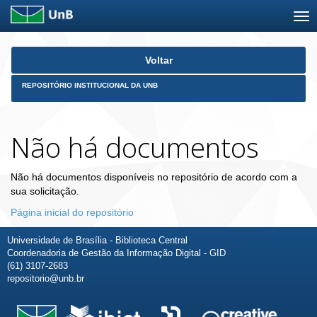
Skip
Voltar
navigation
REPOSITÓRIO INSTITUCIONAL DA UNB
Não há documentos
Não há documentos disponíveis no repositório de acordo com a
sua solicitação.
Página inicial do repositório
Universidade de Brasília - Biblioteca Central
Coordenadoria de Gestão da Informação Digital - GID
(61) 3107-2683
repositorio@unb.br