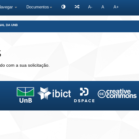
Navegar
Documentos
A-
A
A+
NAL DA UNB
s
do com a sua solicitação.