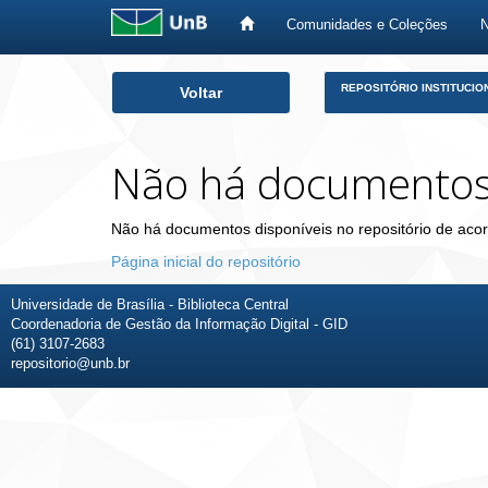
Comunidades e Coleções
Skip
REPOSITÓRIO INSTITUCIO
Voltar
navigation
Não há documento
Não há documentos disponíveis no repositório de acor
Página inicial do repositório
Universidade de Brasília - Biblioteca Central
Coordenadoria de Gestão da Informação Digital - GID
(61) 3107-2683
repositorio@unb.br