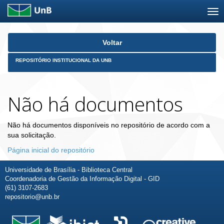
Skip
Voltar
navigation
REPOSITÓRIO INSTITUCIONAL DA UNB
Não há documentos
Não há documentos disponíveis no repositório de acordo com a
sua solicitação.
Página inicial do repositório
Universidade de Brasília - Biblioteca Central
Coordenadoria de Gestão da Informação Digital - GID
(61) 3107-2683
repositorio@unb.br