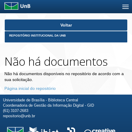
Skip
Voltar
navigation
REPOSITÓRIO INSTITUCIONAL DA UNB
Não há documentos
Não há documentos disponíveis no repositório de acordo com a
sua solicitação.
Página inicial do repositório
Universidade de Brasília - Biblioteca Central
Coordenadoria de Gestão da Informação Digital - GID
(61) 3107-2683
repositorio@unb.br