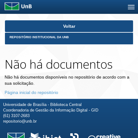
Skip
Voltar
navigation
REPOSITÓRIO INSTITUCIONAL DA UNB
Não há documentos
Não há documentos disponíveis no repositório de acordo com a
sua solicitação.
Página inicial do repositório
Universidade de Brasília - Biblioteca Central
Coordenadoria de Gestão da Informação Digital - GID
(61) 3107-2683
repositorio@unb.br