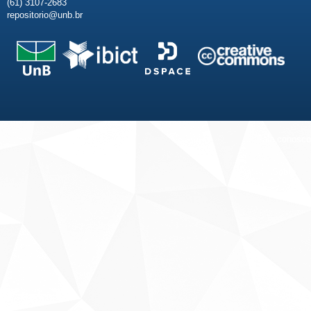
(61) 3107-2683
repositorio@unb.br
Fale conosco
Sobre