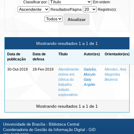
Classificar por:
Em ordem:
Resultados/Página
Registro(s):
Mostrando resultados 1 a 1 de 1
Data de
Data de
Título
Autor(es)
Orientador(es)
publicação
defesa
30-Out-2019
28-Fev-2019
Atendimento
Galvão,
Mendes, Ana
online em
Murylo
Magnólia
clínica do
Galy
Bezerra
trabalho :
Argôlo
estudo
exploratório
Mostrando resultados 1 a 1 de 1
Universidade de Brasília - Biblioteca Central
Coordenadoria de Gestão da Informação Digital - GID