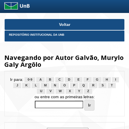
Skip
Voltar
navigation
REPOSITÓRIO INSTITUCIONAL DA UNB
Navegando por Autor Galvão, Murylo
Galy Argôlo
Ir para:
0-9
A
B
C
D
E
F
G
H
I
J
K
L
M
N
O
P
Q
R
S
T
U
V
W
X
Y
Z
ou entre com as primeiras letras: