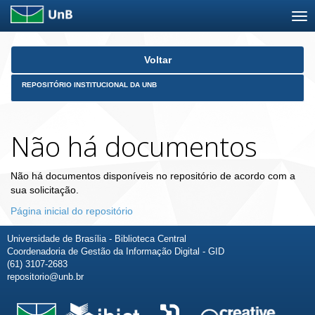
Skip
Voltar
navigation
REPOSITÓRIO INSTITUCIONAL DA UNB
Não há documentos
Não há documentos disponíveis no repositório de acordo com a
sua solicitação.
Página inicial do repositório
Universidade de Brasília - Biblioteca Central
Coordenadoria de Gestão da Informação Digital - GID
(61) 3107-2683
repositorio@unb.br