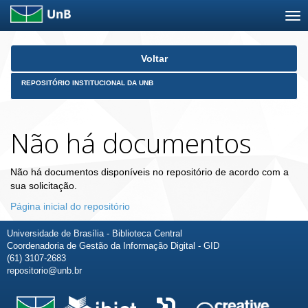
Skip
Voltar
navigation
REPOSITÓRIO INSTITUCIONAL DA UNB
Não há documentos
Não há documentos disponíveis no repositório de acordo com a
sua solicitação.
Página inicial do repositório
Universidade de Brasília - Biblioteca Central
Coordenadoria de Gestão da Informação Digital - GID
(61) 3107-2683
repositorio@unb.br